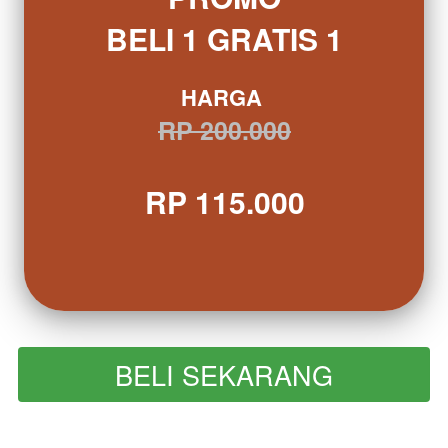
BELI 1 GRATIS 1
HARGA 
RP 200.000
RP 115.000
BELI SEKARANG
`