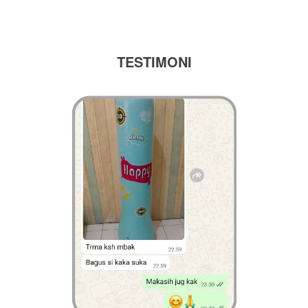
TESTIMONI