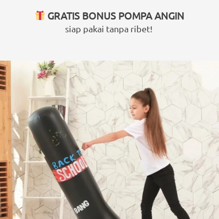
GRATIS BONUS POMPA ANGIN
siap pakai tanpa ribet! 