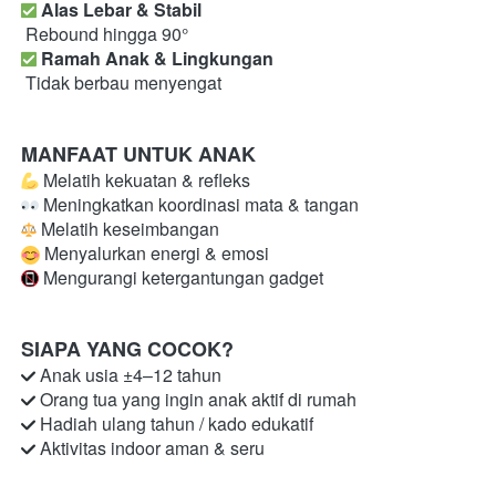
Alas Lebar & Stabil
 Rebound hingga 90° 
Ramah Anak & Lingkungan
 Tidak berbau menyengat
MANFAAT UNTUK ANAK
 Mengurangi ketergantungan gadget  
SIAPA YANG COCOK?
 Aktivitas indoor aman & seru  